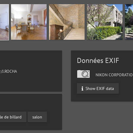
Données EXIF
ur/J.ROCHA
NIKON CORPORATIO
Show EXIF data
le de billard
salon