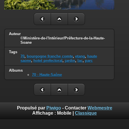
Auteur
©Ministère-de-l'Intérieur/Préfecture-de-la-Haute-
Soane
Tags
70
,
bourgogne franche comte
,
etang
,
haute
saone
,
hotel prefectoral
,
jardin
,
lac
,
parc
Albums
70 - Haute-Saône
Propulsé par
Piwigo
- Contacter
Webmestre
Affichage :
Mobile
|
Classique