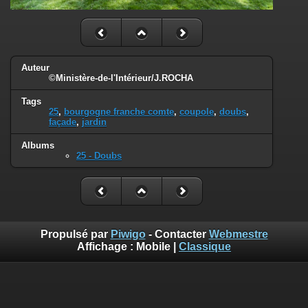
Auteur
©Ministère-de-l'Intérieur/J.ROCHA
Tags
25
,
bourgogne franche comte
,
coupole
,
doubs
,
façade
,
jardin
Albums
25 - Doubs
Propulsé par
Piwigo
- Contacter
Webmestre
Affichage :
Mobile
|
Classique