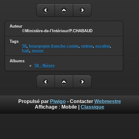
Auteur
©Ministère-de-l'Intérieur/P.CHABAUD
Tags
58
,
bourgogne franche comte
,
entree
,
escalier
,
hall
,
nievre
Albums
58 - Nièvre
Propulsé par
Piwigo
- Contacter
Webmestre
Affichage :
Mobile
|
Classique